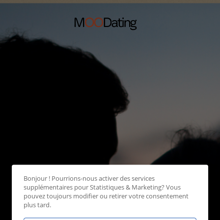
Bonjour ! Pourrions-nous activer des services
supplémentaires pour
Statistiques & Marketing
? Vous
pouvez toujours modifier ou retirer votre consentement
plus tard.