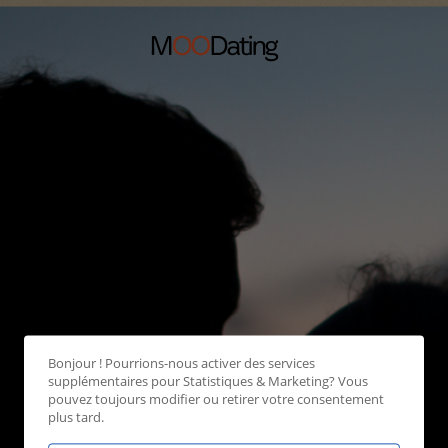
Bonjour ! Pourrions-nous activer des services
supplémentaires pour
Statistiques & Marketing
? Vous
pouvez toujours modifier ou retirer votre consentement
plus tard.