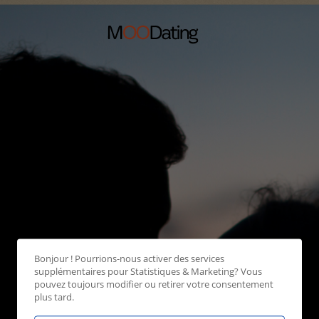
Bonjour ! Pourrions-nous activer des services
supplémentaires pour
Statistiques & Marketing
? Vous
pouvez toujours modifier ou retirer votre consentement
plus tard.