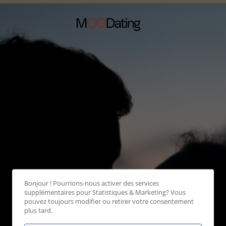
Bonjour ! Pourrions-nous activer des services
supplémentaires pour
Statistiques & Marketing
? Vous
pouvez toujours modifier ou retirer votre consentement
plus tard.