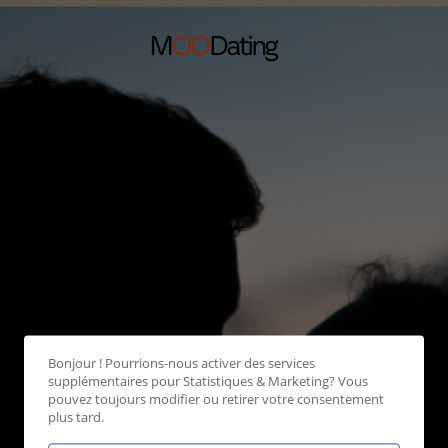
Bonjour ! Pourrions-nous activer des services
supplémentaires pour
Statistiques & Marketing
? Vous
pouvez toujours modifier ou retirer votre consentement
plus tard.