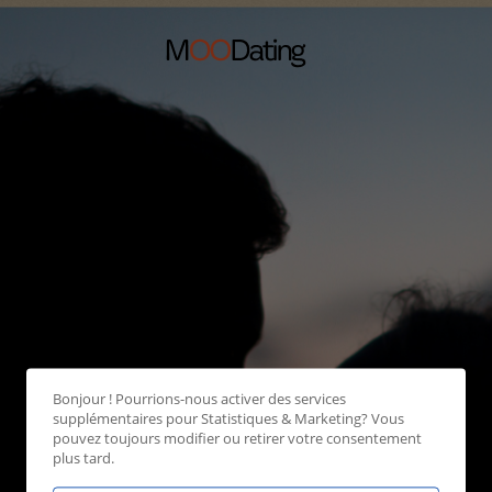
Bonjour ! Pourrions-nous activer des services
supplémentaires pour
Statistiques & Marketing
? Vous
pouvez toujours modifier ou retirer votre consentement
plus tard.