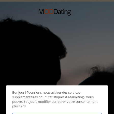
Bonjour ! Pourrions-nous activer des services
supplémentaires pour
Statistiques & Marketing
? Vous
pouvez toujours modifier ou retirer votre consentement
plus tard.