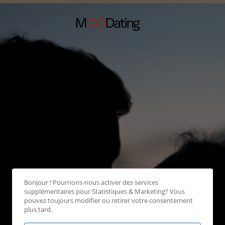
Bonjour ! Pourrions-nous activer des services
supplémentaires pour
Statistiques & Marketing
? Vous
pouvez toujours modifier ou retirer votre consentement
plus tard.