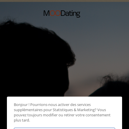
Bonjour ! Pourrions-nous activer des services
supplémentaires pour
Statistiques & Marketing
? Vous
pouvez toujours modifier ou retirer votre consentement
plus tard.