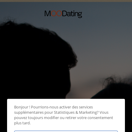
Bonjour ! Pourrions-nous activer des services
supplémentaires pour
Statistiques & Marketing
? Vous
pouvez toujours modifier ou retirer votre consentement
plus tard.