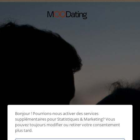
Bonjour ! Pourrions-nous activer des services
supplémentaires pour
Statistiques & Marketing
? Vous
pouvez toujours modifier ou retirer votre consentement
plus tard.