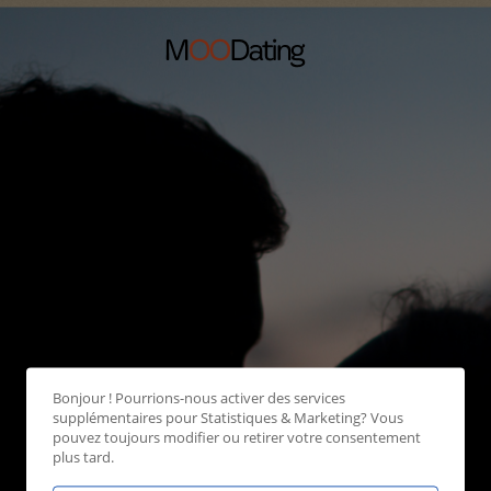
Bonjour ! Pourrions-nous activer des services
supplémentaires pour
Statistiques & Marketing
? Vous
pouvez toujours modifier ou retirer votre consentement
plus tard.