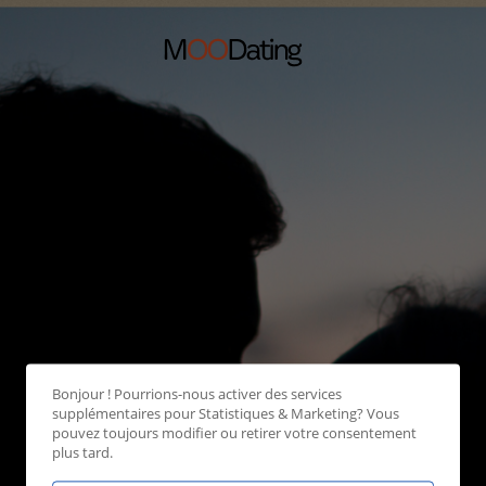
Bonjour ! Pourrions-nous activer des services
supplémentaires pour
Statistiques & Marketing
? Vous
pouvez toujours modifier ou retirer votre consentement
plus tard.